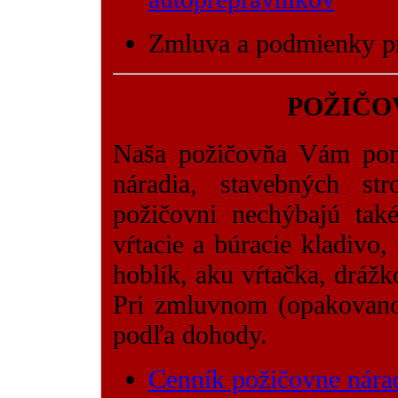
Zmluva a podmienky 
POŽIČO
Naša požičovňa Vám pon
náradia, stavebných st
požičovni nechýbajú také
vŕtacie a búracie kladivo,
hoblík, aku vŕtačka, drážko
Pri zmluvnom (opakovan
podľa dohody.
Cenník požičovne nára