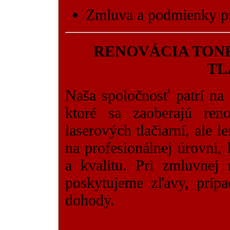
Zmluva a podmienky p
RENOVÁCIA TON
TL
Naša spoločnosť patrí n
ktoré sa zaoberajú ren
laserových tlačiarní, ale 
na profesionálnej úrovni, 
a kvalitu. Pri zmluvnej 
poskytujeme zľavy, príp
dohody.