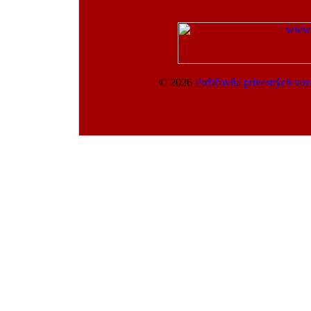
© 2026
Požičovňa prívesných vozí