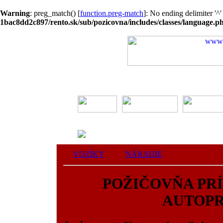
Warning
: preg_match() [
function.preg-match
]: No ending delimiter '^
1bac8dd2c897/rento.sk/sub/pozicovna/includes/classes/language.p
VOZÍKY
NÁRADIE
POŽIČOVŇA PR
AUTOP