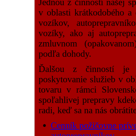
Jednou z činností našej sp
v oblasti krátkodobého a
vozíkov, autoprepravní
vozíky, ako aj autoprepr
zmluvnom (opakovanom)
podľa dohody.
Ďalšou z činností je
poskytovanie služieb v ob
tovaru v rámci Slovensk
spoľahlivej prepravy kde
radi, keď sa na nás obrátite
Cenník požičovne prív
autoprepravníkov