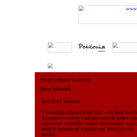
Vitajte, prihláste sa prosím
Nový zákazník
Som nový zákazník
Vytvorením uživateľského účtu v obchode Požič
prívesných vozíkov a náradia rento.sk budete sc
nakupovať rychlejšie, budete informovaný o pro
svojich objednávok a budete mať prehľad o ich
histórii.