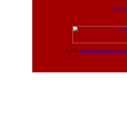
© 2026
Požičovňa prívesných vozí