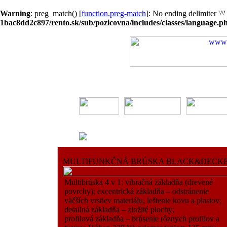
Warning
: preg_match() [
function.preg-match
]: No ending delimiter '^
1bac8dd2c897/rento.sk/sub/pozicovna/includes/classes/language.p
MULTIFUNKČNÁ BRÚSKA BLACK&DECK
Multibrúska 4 v 1: vibračná základňa (drevené
povrchy); excentrická základňa – odstránenie
väčších vrstiev materiálu, leštenie kovu a plastov;
detailná základňa – zložité plochy;
profilová základňa – brúsenie rôznych profilov a