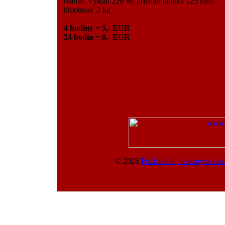
tvarov. Výkon 220 W; priemer taniera 125 mm;
hmotnosť 2 kg
4 hodiny = 5,- EUR
24 hodín = 8,- EUR
© 2026
Požičovňa prívesných vozí