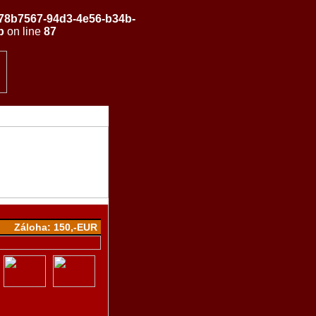
/878b7567-94d3-4e56-b34b-
p
on line
87
Záloha: 150,-EUR