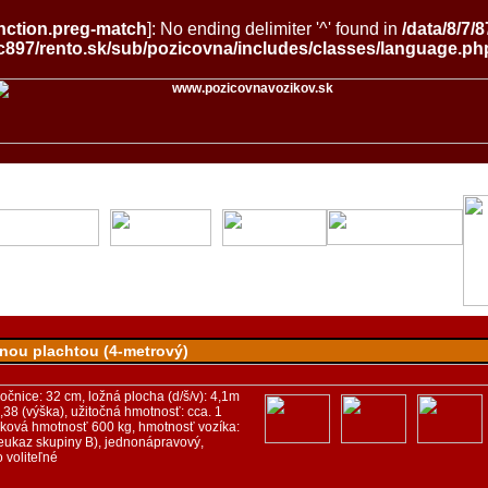
nction.preg-match
]: No ending delimiter '^' found in
/data/8/7
897/rento.sk/sub/pozicovna/includes/classes/language.ph
lnou plachtou (4-metrový)
čnice: 32 cm, ložná plocha (d/š/v): 4,1m
1,38 (výška), užitočná hmotnosť: cca. 1
lková hmotnosť 600 kg, hmotnosť vozíka:
reukaz skupiny B), jednonápravový,
 voliteľné